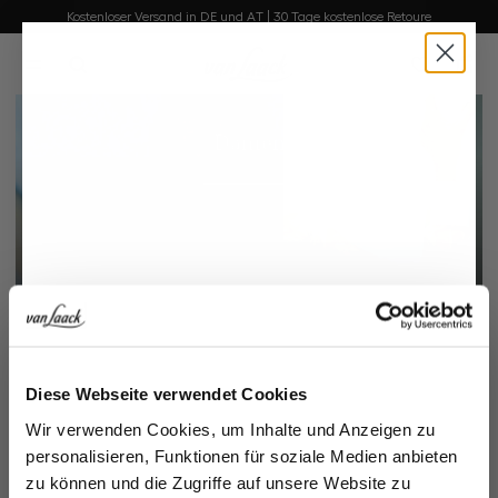
Kostenloser Versand in DE und AT | 30 Tage kostenlose Retoure
alt springen
0
Damen
Jetzt entdecken
Jetzt 15€ sparen!
Diese Webseite verwendet Cookies
Melden Sie sich zu unserem Newsletter an und
Wir verwenden Cookies, um Inhalte und Anzeigen zu
sparen Sie 15€ auf Ihre Bestellung!
Herren
personalisieren, Funktionen für soziale Medien anbieten
zu können und die Zugriffe auf unsere Website zu
Jetzt entdecken