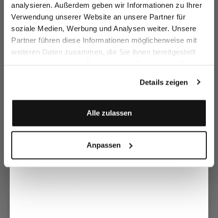
Email
analysieren. Außerdem geben wir Informationen zu Ihrer
Verwendung unserer Website an unsere Partner für
soziale Medien, Werbung und Analysen weiter. Unsere
Vorname
Nachname
Partner führen diese Informationen möglicherweise mit
weiteren Daten zusammen, die Sie ihnen bereitgestellt
haben oder die sie im Rahmen Ihrer Nutzung der Dienste
Geburtstag
gesammelt haben.
Unseren Newsletter erhalten
Details zeigen
Anmelden
Alle zulassen
Social
Anpassen
Kundenservice
Unternehmen
Rechtliches & Compliance
Storefinder