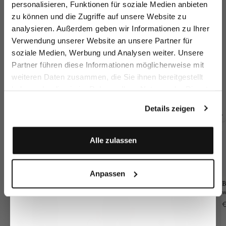
personalisieren, Funktionen für soziale Medien anbieten
zu können und die Zugriffe auf unsere Website zu
Email
analysieren. Außerdem geben wir Informationen zu Ihrer
Verwendung unserer Website an unsere Partner für
soziale Medien, Werbung und Analysen weiter. Unsere
Vorname
Nachname
Partner führen diese Informationen möglicherweise mit
Chino Trousers
Chino Trousers
Chino trousers
Ch
weiteren Daten zusammen, die Sie ihnen bereitgestellt
wi
with stretch Slim Fit
with stretch Slim Fit
with a denim look slim fit
st
haben oder die sie im Rahmen Ihrer Nutzung der Dienste
€149.95
€249.95
€199.95
€2
€249.95
€249.95
Geburtstag
gesammelt haben.
Details zeigen
Buy together with
Anmelden
Alle zulassen
Anpassen
B
€