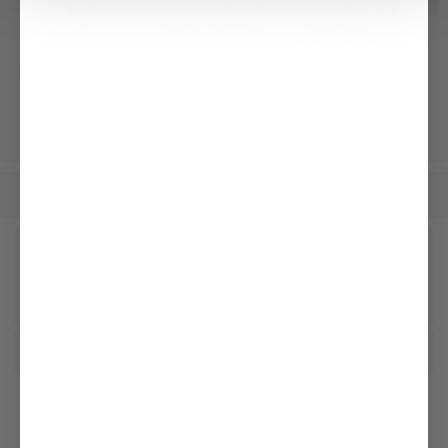
Suit Jacket
Double Cuff Shirt
Crew Neck T-Shirt
in wool
in Wrinkle-Free Fine-Twill
in Swiss Cotton Jersey
€469.95
€179.95
€119.95
Men
Clothing
Jeans & Trousers
/
/
Receive our newsletter
Social
Customer service
Company