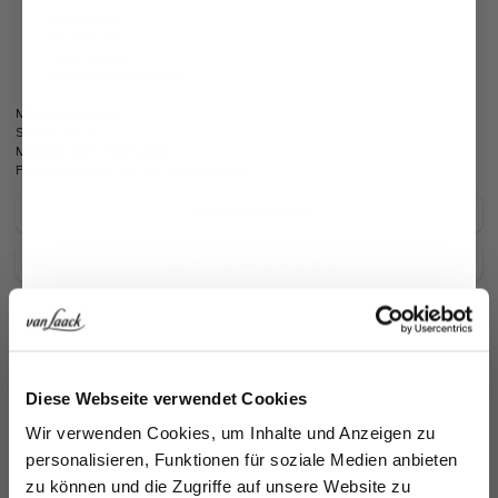
Lapel collar
Fit: Slim Fit
Long sleeves
Buttonable sleeve vent
Model:
vL-Falo-XX
Shape:
slim fit
Material:
100% VirginWool
Product number:
20.7759..H01010.090.98
Care for this product
Payment, Shipping & Returns
Similar articles
Jetzt 15€ sparen!
Diese Webseite verwendet Cookies
Melden Sie sich zu unserem Newsletter an und
Wir verwenden Cookies, um Inhalte und Anzeigen zu
sparen Sie 15€ auf Ihre Bestellung!
personalisieren, Funktionen für soziale Medien anbieten
zu können und die Zugriffe auf unsere Website zu