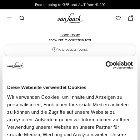
Free shipping to GER and AUT from € 250
Slim-fit blouses
in content
0
Chic essentials - Our slim-fit blouses | Ideal for formal occasions and job |
Now online and in the store!
Load more
show entire collection text
No products found.
Slim-fit blouses
Diese Webseite verwendet Cookies
Wir verwenden Cookies, um Inhalte und Anzeigen zu
personalisieren, Funktionen für soziale Medien anbieten
zu können und die Zugriffe auf unsere Website zu
analysieren. Außerdem geben wir Informationen zu Ihrer
Verwendung unserer Website an unsere Partner für
soziale Medien, Werbung und Analysen weiter. Unsere