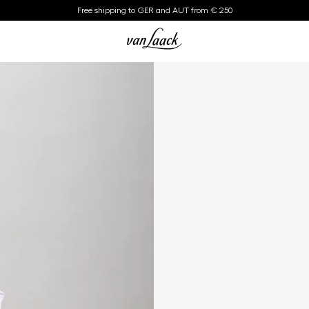
Free shipping to GER and AUT from € 250