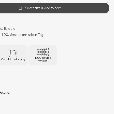
Select size & Add to cart
se Retoure
s 11:00, Versand am selben Tag
100/2 double
Own Manufactory
twisted
Returns