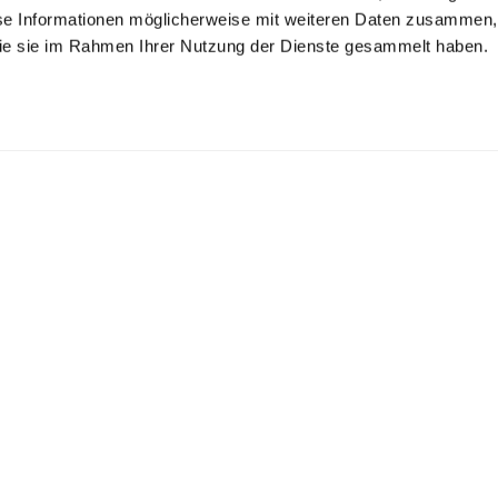
se Informationen möglicherweise mit weiteren Daten zusammen, 
 die sie im Rahmen Ihrer Nutzung der Dienste gesammelt haben.
ouse with
Poplin Shirt Blouse
Blouse with
chalice collar in poplin
with Button Down Collar
chalice collar in poplin