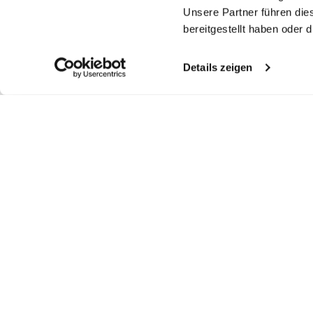
Unsere Partner führen die
bereitgestellt haben oder
Details zeigen
Similar articles
Shirt Blouse
Shirt Blouse
Pleated shirt
Bl
blouse
in poplin
in poplin
made of poplin