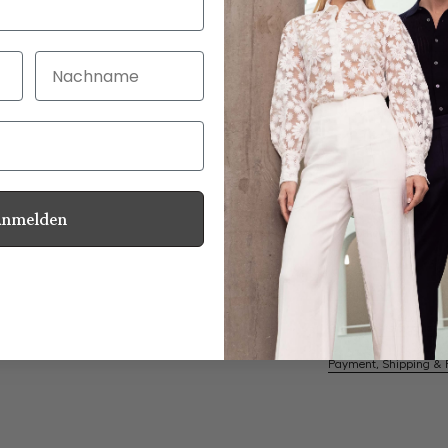
Nachname
30 Tage kostenlo
Bei Bestellung bi
Anmelden
Mother of Pearl
Information
Care for this product
Payment, Shipping & 