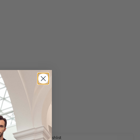
 shipping costs
y time: 1-3 days
Add to wishlist