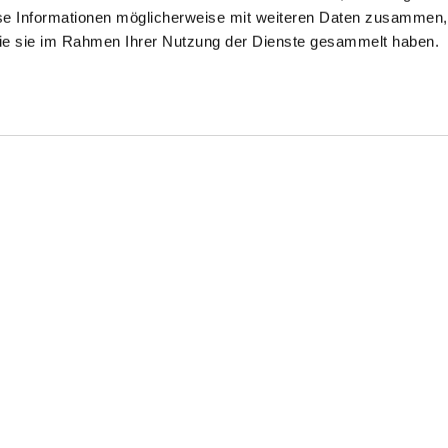
se Informationen möglicherweise mit weiteren Daten zusammen, 
 die sie im Rahmen Ihrer Nutzung der Dienste gesammelt haben.
inkle free Shirt
Business Shirt
Wrinkle Free Fine-
Twill Shirt
with shark collar
in Wrinkle Free Thin Striped Poplin
with kent collar