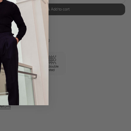
Select size & Add to cart
se Retoure
s 11:00, Versand am selben Tag
100/2 double
Wrinkle free
twisted
Returns