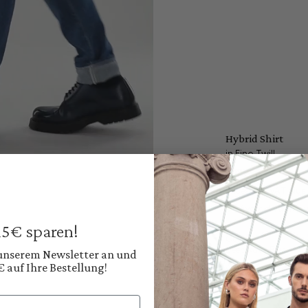
Hybrid Shirt
in Fine Twill
€179.95
Prices incl. VAT plus
Available, deliver
 15€ sparen!
Color:
Deep Navy Blue
 unserem Newsletter an und
€ auf Ihre Bestellung!