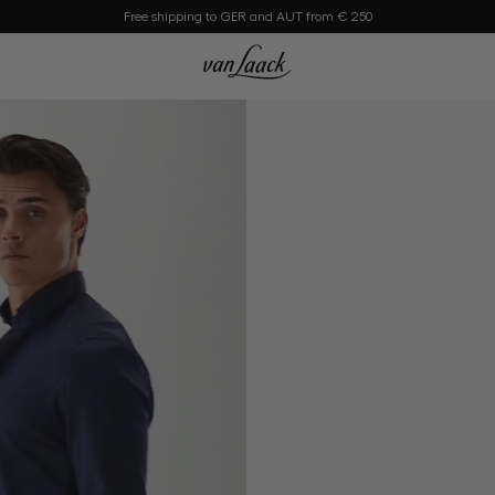
Free shipping to GER and AUT from € 250