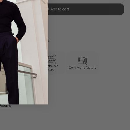
Select size & Add to cart
se Retoure
s 11:00, Versand am selben Tag
100/2 double
Wrinkle free
Own Manufactory
twisted
Returns