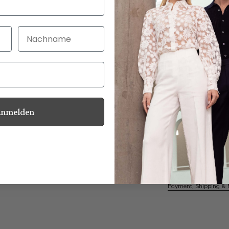
Nachname
30 Tage kostenlo
Bei Bestellung bi
Anmelden
Mother of Pearl
Information
Care for this product
Payment, Shipping & 