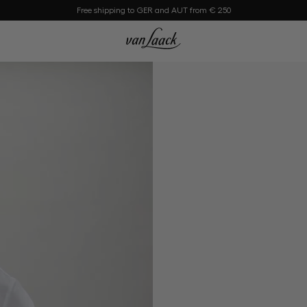
Free shipping to GER and AUT from € 250