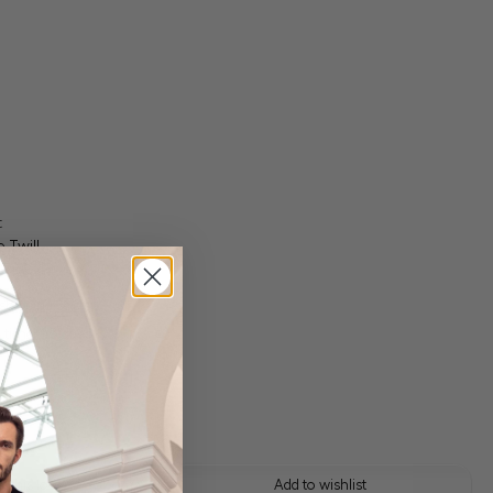
t
-Twill
 shipping costs
y time: 1-3 days
 this look
Add to wishlist