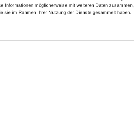
se Informationen möglicherweise mit weiteren Daten zusammen, 
 die sie im Rahmen Ihrer Nutzung der Dienste gesammelt haben.
inkle Free Fine-
Wrinkle free Shirt
Shirt
ill Shirt
th kent collar
with shark collar
in Wrinkle Free Fine-Twill Tailor Fit