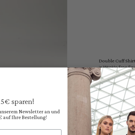
Double Cuff Shir
in Wrinkle-Free Fine
€179.95
Prices incl. VAT plus
Available, deliver
 15€ sparen!
Color:
Classic White
 unserem Newsletter an und
€ auf Ihre Bestellung!
Shop