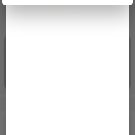
with thin stripes
in Swiss Cotton Jersey
€199.95
€99.95
€119.95
Wrinkle free
More info
Men
Clothing
Underwear
/
/
Receive our newsletter