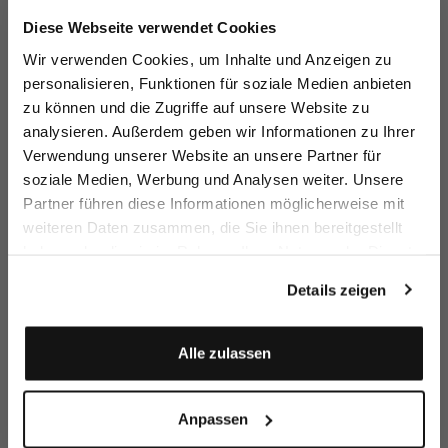
Jetzt 15€ sparen!
Diese Webseite verwendet Cookies
Melden Sie sich zu unserem Newsletter an und
Wir verwenden Cookies, um Inhalte und Anzeigen zu
sparen Sie 15€ auf Ihre Bestellung!
personalisieren, Funktionen für soziale Medien anbieten
Boxer Shorts
Boxer Shorts
Boxer shorts
Bo
zu können und die Zugriffe auf unsere Website zu
Email
in poplin with checked pattern
in Fil-aFil
striped poplin
st
analysieren. Außerdem geben wir Informationen zu Ihrer
€39.95
€39.95
€39.95
€3
Verwendung unserer Website an unsere Partner für
soziale Medien, Werbung und Analysen weiter. Unsere
Vorname
Nachname
Partner führen diese Informationen möglicherweise mit
Buy together with
weiteren Daten zusammen, die Sie ihnen bereitgestellt
haben oder die sie im Rahmen Ihrer Nutzung der Dienste
Geburtstag
gesammelt haben.
Details zeigen
Anmelden
Alle zulassen
Anpassen
Poplin Pyjamas
Crew Neck T-Shirt