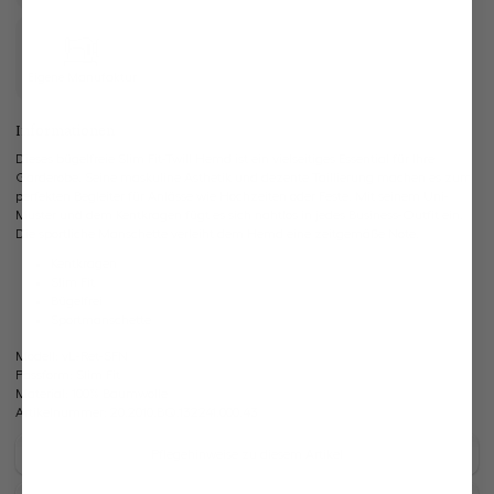
Eigene Manufaktur
Informationen
Dieses bügelfreie Slim Fit-Twill Hemd ist ein vielseitiges Essential für Ihre
Garderobe. Seine maskuline Ästhetik und dezente Taillierung machen es zum
perfekten Begleiter für Anlässe wie Hochzeiten oder Feste. Mit seinem Uni-
Muster und dem Kentkragen fügt es sich nahtlos in jedes Business-Outfit ein.
Die sportliche Manschette verleiht dem Hemd eine zeitgemäße Note.
Kentkragen
Slim Fit
Bügelfrei
Sportmanschette
Modell:
vL-Ret-SFN
Passform:
Slim Fit
Material:
100% Baumwolle
Artikelnummer:
20.2010.BQ.132241.000.43
Pflegehinweise zu diesem Artikel