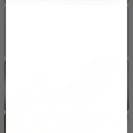
Knitterresistent
mehr dazu
KI
100/2 Vollzwirn Twill
mehr dazu