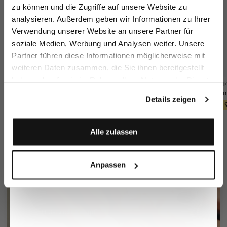
zu können und die Zugriffe auf unsere Website zu
Email
analysieren. Außerdem geben wir Informationen zu Ihrer
Verwendung unserer Website an unsere Partner für
soziale Medien, Werbung und Analysen weiter. Unsere
Vorname
Nachname
Partner führen diese Informationen möglicherweise mit
weiteren Daten zusammen, die Sie ihnen bereitgestellt
haben oder die sie im Rahmen Ihrer Nutzung der Dienste
Sakko
Hose
Einstecktuch
F
Geburtstag
gesammelt haben.
aus Funktionsmesh
aus Wolle Slim Fit
aus Seide mit Kontrastrahmen
Details zeigen
399,95 €
249,95 €
49,95 €
79,95 €
Anmelden
Alle zulassen
Anpassen
Perlmutt 3-Loch Knopf
mehr dazu