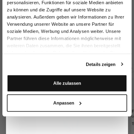
personalisieren, Funktionen für soziale Medien anbieten
zu können und die Zugriffe auf unsere Website zu
Email
analysieren. Außerdem geben wir Informationen zu Ihrer
Verwendung unserer Website an unsere Partner für
soziale Medien, Werbung und Analysen weiter. Unsere
Vorname
Nachname
Partner führen diese Informationen möglicherweise mit
Steppjacke
Strickjacke
Blazer
Bl
weiteren Daten zusammen, die Sie ihnen bereitgestellt
mit platziertem Druck
aus Bouclé-Strick
gestrickt mit Tweed Optik
haben oder die sie im Rahmen Ihrer Nutzung der Dienste
149,95 €
199,95 €
299,95 €
3
349,95 €
249,95 €
379,95 €
Geburtstag
gesammelt haben.
Details zeigen
Zusammen kaufen mit
Anmelden
Alle zulassen
Anpassen
F
1