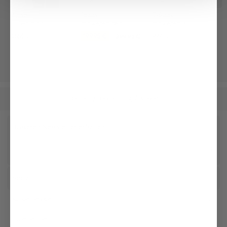
Bluse
Jeans
T-Shirt
tailliert mit 4-Wege Stretch
mit weitem Bein
mit weitem Ausschnitt aus Jersey
189,95 €
199,95 €
99,95 €
299,95 €
Damen
Bekleidung
Blazer
/
/
Unseren Newsletter erhalten
Social
Kundenservice
Unternehmen