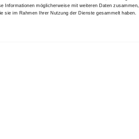
se Informationen möglicherweise mit weiteren Daten zusammen, 
 die sie im Rahmen Ihrer Nutzung der Dienste gesammelt haben.
illiert
Hemdbluse
Bluse
emdbluse
mit weiten Ärmeln
mit Raffungen
mit Umlegekragen