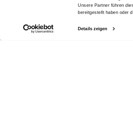
Unsere Partner führen die
bereitgestellt haben oder
Details zeigen
Ähnliche Artikel
Kelchkragenbluse
Kelchkragenbluse
Bluse
Ta
H
aus Popeline
aus Popeline
mit doppeltem Kragen und glänzenden Details