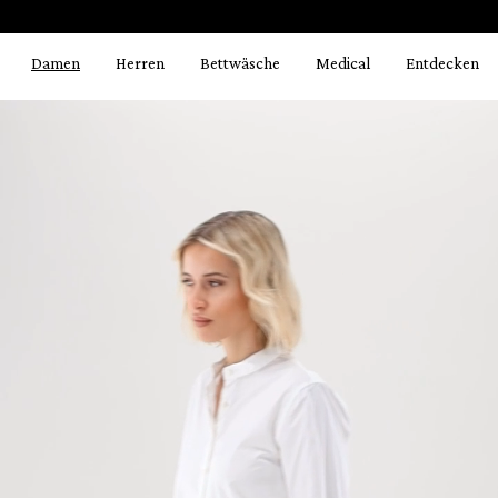
Bildergalerie überspringen
springen
Zur Hauptnavigation springen
Damen
Herren
Bettwäsche
Medical
Entdecken