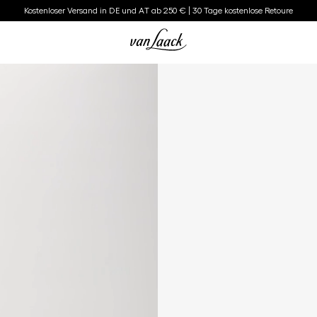
Kostenloser Versand in DE und AT ab 250 € | 30 Tage kostenlose Retoure