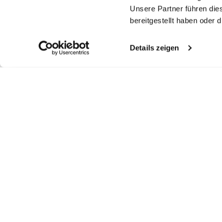
Unsere Partner führen die
bereitgestellt haben oder
Details zeigen
Ähnliche Artikel
Smokinghemd
Smokinghemd
Smokinghemd
S
mit Kläppchenkragen Tailor Fit
mit Kentkragen Slim Fit
mit Plissee-Einsatz Tailor Fit