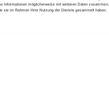
se Informationen möglicherweise mit weiteren Daten zusammen, 
 die sie im Rahmen Ihrer Nutzung der Dienste gesammelt haben.
mokinghemd
Smokinghemd
Smokinghemd
mit Kläppchenkragen Tailor Fit
mit Kentkragen Slim Fit
mit extra langem Arm Tailor Fit