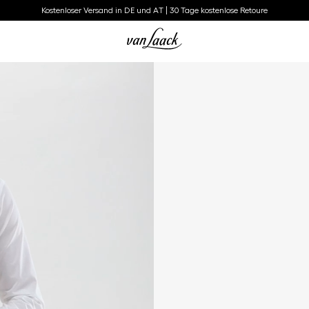
Kostenloser Versand in DE und AT | 30 Tage kostenlose Retoure