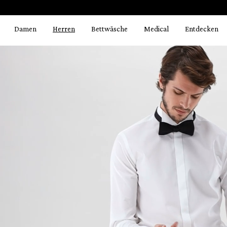
Bildergalerie überspringen
springen
Zur Hauptnavigation springen
Damen
Herren
Bettwäsche
Medical
Entdecken