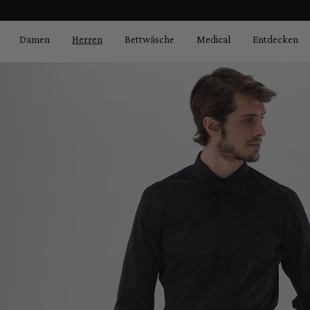
Bildergalerie überspringen
springen
Zur Hauptnavigation springen
Damen
Herren
Bettwäsche
Medical
Entdecken