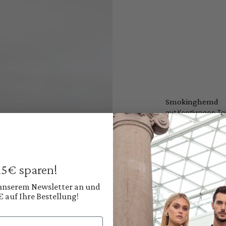
Smokinghemd
mit Kentkragen Tail
169,95 €
Preise inkl. MwSt. zz
Sofort verfügbar, 
 15€ sparen!
Farbe:
Tiefes Schwarz
 unserem Newsletter an und
€ auf Ihre Bestellung!