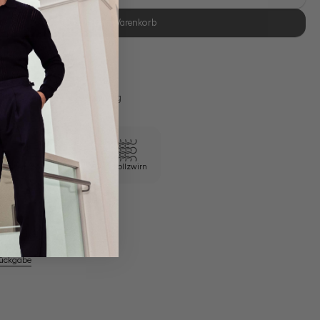
In den Warenkorb
se Retoure
s 11:00, Versand am selben Tag
Eigene Manufaktur
100/2 Vollzwirn
em Artikel
Rückgabe