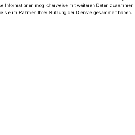
se Informationen möglicherweise mit weiteren Daten zusammen, 
 die sie im Rahmen Ihrer Nutzung der Dienste gesammelt haben.
mokinghemd
Smokinghemd
Smokinghemd
mit Kläppchenkragen Tailor Fit
mit Kläppchenkragen Tailor Fit
mit Kläppchenkragen und extra langem Arm Tailor Fit