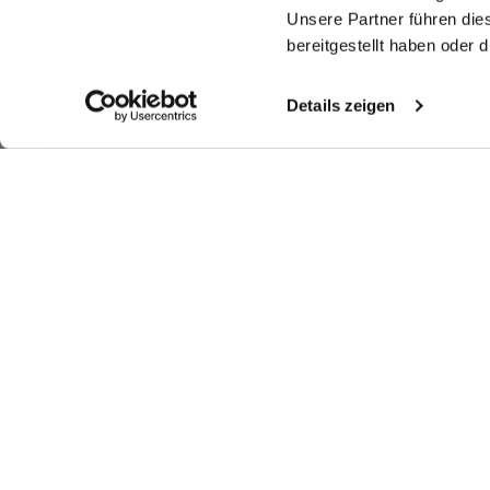
Unsere Partner führen die
bereitgestellt haben oder
Details zeigen
Ähnliche Artikel
Smokinghemd
Smokinghemd
Smokinghemd
S
mit Kentkragen Slim Fit
mit extra langem Arm Tailor Fit
mit Plissee-Einsatz Tailor Fit