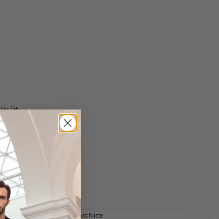
or Fit
gl. Versandkosten
Lieferzeit: 1-3 Tage
Auf die Wunschliste