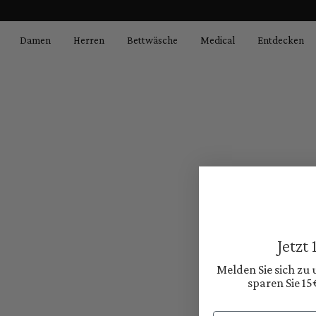
springen
Zur Hauptnavigation springen
Damen
Herren
Bettwäsche
Medical
Entdecken
Jetzt
Melden Sie sich zu
sparen Sie 15