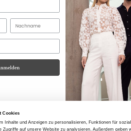
Nachname
Anmelden
Kundenservice
Kontakt
Ihre Vorteile
Produktsicherheit
t Cookies
Hinweisgeberschutzgesetz
 Inhalte und Anzeigen zu personalisieren, Funktionen für sozia
Newsletter
e Zugriffe auf unsere Website zu analysieren. Außerdem geben w
Händler Login