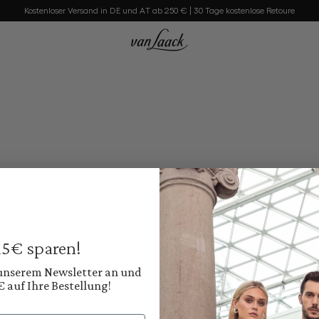
Kostenloser Versand in DE und AT ab 250 € | 30 Tage kostenlose Retoure
 15€ sparen!
 unserem Newsletter an und
€ auf Ihre Bestellung!