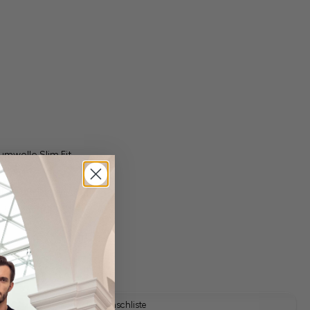
mwolle Slim Fit
gl. Versandkosten
Lieferzeit: 1-3 Tage
Auf die Wunschliste