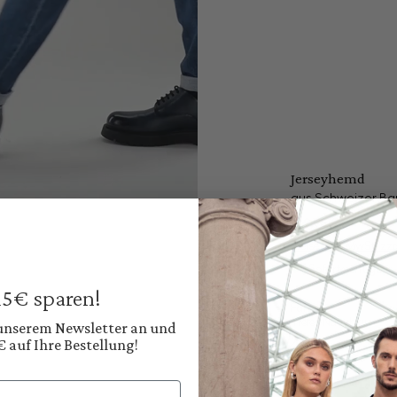
Jerseyhemd
aus Schweizer Bau
199,95 €
Preise inkl. MwSt. zz
Sofort verfügbar, 
 15€ sparen!
Farbe:
Tiefes Navyblau
 unserem Newsletter an und
€ auf Ihre Bestellung!