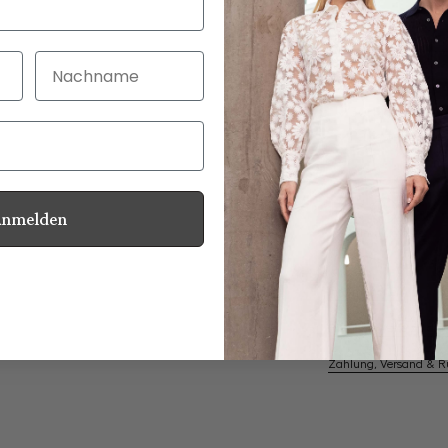
Nachname
30 Tage kostenlo
Bei Bestellung bi
Anmelden
Perlmuttknöpfe
Informationen
Pflegehinweise zu dies
Zahlung, Versand & 