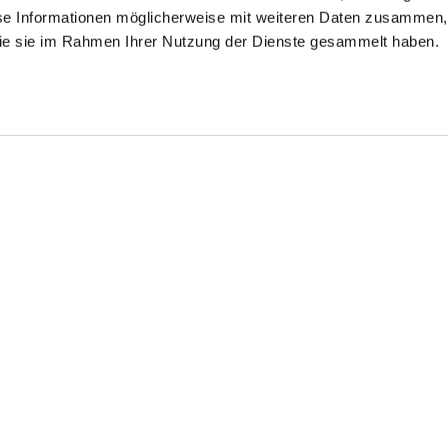
se Informationen möglicherweise mit weiteren Daten zusammen, 
 die sie im Rahmen Ihrer Nutzung der Dienste gesammelt haben.
edrucktes
Flanellhemd
Jerseyhemd
erseyhemd
aus Swiss Cotton
mit Mikro-Blatt Druck Tailor Fit
mit Streifen Tailor Fit