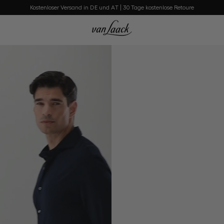
Kostenloser Versand in DE und AT | 30 Tage kostenlose Retoure