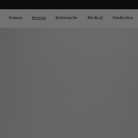
Bildergalerie überspringen
springen
Zur Hauptnavigation springen
Damen
Herren
Bettwäsche
Medical
Entdecken