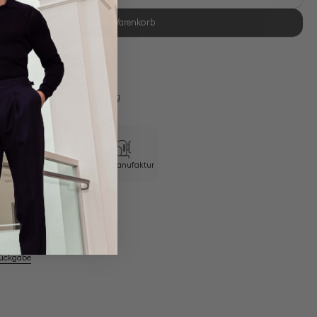
In den Warenkorb
se Retoure
s 11:00, Versand am selben Tag
Swiss Cotton Jersey
Eigene Manufaktur
em Artikel
Rückgabe