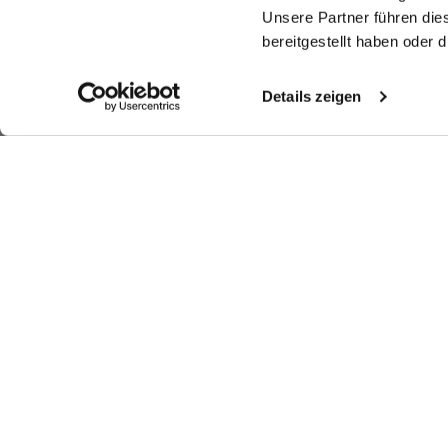
Unsere Partner führen die
bereitgestellt haben oder
Details zeigen
Ähnliche Artikel
Jerseyhemd
Jerseyhemd
Gestreiftes Hemd
B
J
mit Mikro-Druck Tailor Fit
mit Nadelstreifen Tailor Fit
aus Popeline mit Haifischkragen