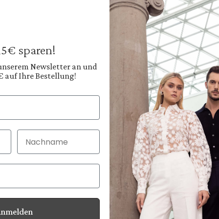
Herrenhose
aus Merinowolle
229,95 €
Preise inkl. MwSt. zz
 15€ sparen!
Sofort verfügbar, 
 unserem Newsletter an und
€ auf Ihre Bestellung!
Farbe:
Tiefes Anthrazitgrau
Diesen
Nachname
30 Tage kostenlo
Bei Bestellung bi
Anmelden