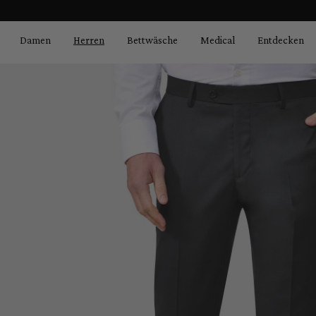
Bildergalerie überspringen
springen
Zur Hauptnavigation springen
Damen
Herren
Bettwäsche
Medical
Entdecken