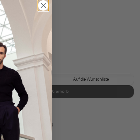
gl. Versandkosten
Lieferzeit: 1-3 Tage
 Look kaufen
Auf die Wunschliste
In den Warenkorb
se Retoure
s 11:00, Versand am selben Tag