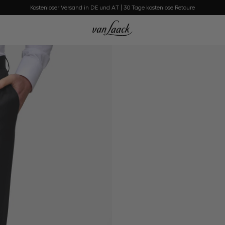
Kostenloser Versand in DE und AT | 30 Tage kostenlose Retoure