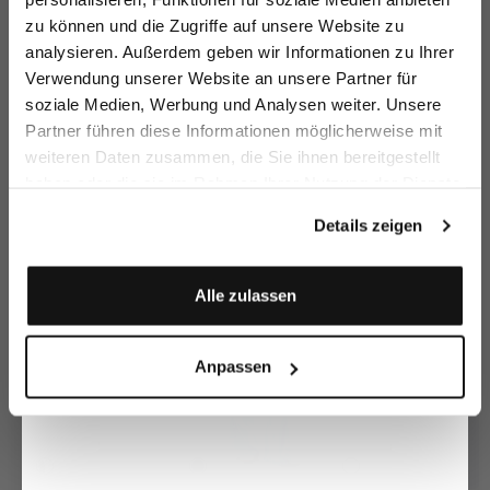
zu können und die Zugriffe auf unsere Website zu
Email
analysieren. Außerdem geben wir Informationen zu Ihrer
Verwendung unserer Website an unsere Partner für
soziale Medien, Werbung und Analysen weiter. Unsere
Vorname
Nachname
Partner führen diese Informationen möglicherweise mit
Bluse
Hemdbluse
H
Lockere
Hemdbluse
mit Ballonärmeln und lockerer Passform
mit Raffungen
mit Crinkle-Effekt
weiteren Daten zusammen, die Sie ihnen bereitgestellt
199,95 €
99,95 €
22
149,95 €
289,95 €
199,95 €
299,95 €
haben oder die sie im Rahmen Ihrer Nutzung der Dienste
Geburtstag
gesammelt haben.
Details zeigen
Zusammen kaufen mit
Anmelden
Alle zulassen
Anpassen