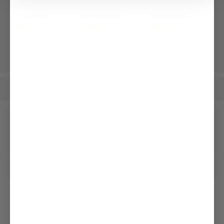
Strickjacke
Jeans
Ledergürtel
aus Bouclé-Strick
mit weitem Bein
mit Dornschließe
199,95 €
199,95 €
99,95 €
249,95 €
299,95 €
229,95 €
Damen
Blusen
Casual Blusen
/
/
Unseren Newsletter erhalten
Social
Kundenservice
Unternehmen