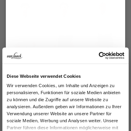
Seersucker-Hemd
Hemd
Oxfordhemd
Ka
H
mit Kentkragen
mit hohem Stehkragen Tailor Fit
mit button down Tailor Fit
Jetzt 15€ sparen!
109,95 €
129,95 €
149,95 €
1
159,95 €
159,95 €
Diese Webseite verwendet Cookies
Melden Sie sich zu unserem Newsletter an und
Wir verwenden Cookies, um Inhalte und Anzeigen zu
sparen Sie 15€ auf Ihre Bestellung!
personalisieren, Funktionen für soziale Medien anbieten
Zusammen kaufen mit
zu können und die Zugriffe auf unsere Website zu
Email
analysieren. Außerdem geben wir Informationen zu Ihrer
Verwendung unserer Website an unsere Partner für
soziale Medien, Werbung und Analysen weiter. Unsere
Vorname
Nachname
Partner führen diese Informationen möglicherweise mit