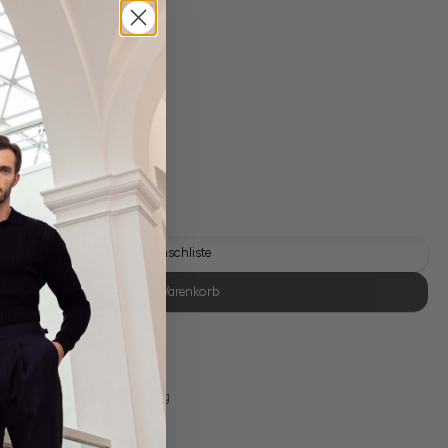
Fit
gl. Versandkosten
Lieferzeit: 1-3 Tage
Auf die Wunschliste
In den Warenkorb
se Retoure
s 11:00, Versand am selben Tag