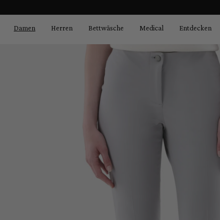
Bildergalerie überspringen
springen
Zur Hauptnavigation springen
Damen
Herren
Bettwäsche
Medical
Entdecken