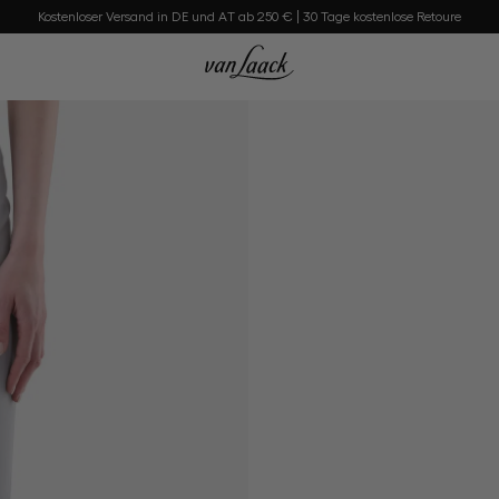
Kostenloser Versand in DE und AT ab 250 € | 30 Tage kostenlose Retoure