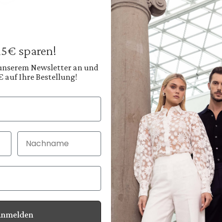
Businesshose
mit 7/8 länge Slim 
199,95 €
Preise inkl. MwSt. zz
 15€ sparen!
Sofort verfügbar, 
 unserem Newsletter an und
€ auf Ihre Bestellung!
Farbe:
Helles Sandbeige
Nachname
30 Tage kostenlo
Bei Bestellung bi
Anmelden