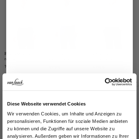
Businesshemd
Twill-Hemd
Natté-Hemd
T
mit Dobby-Struktur
bügelfrei Tailor Fit
mit Haifischkragen
199,95 €
169,95 €
149,95 €
18
Zusammen kaufen mit
Jetzt 15€ sparen!
Diese Webseite verwendet Cookies
Melden Sie sich zu unserem Newsletter an und
Wir verwenden Cookies, um Inhalte und Anzeigen zu
sparen Sie 15€ auf Ihre Bestellung!
personalisieren, Funktionen für soziale Medien anbieten
zu können und die Zugriffe auf unsere Website zu
Email
analysieren. Außerdem geben wir Informationen zu Ihrer