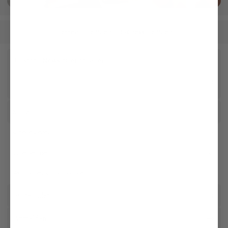
Herren
Hemden
Business Hemden
/
/
Unseren Newsletter erhalten
Social
Kundenservice
Unternehmen
Rechtliches & Compliance
Storefinder
Anmelden