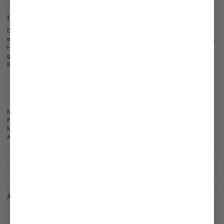
Informationen
Dieses van Laack Hemd erweitert Ihren Kleiderschrank um ein vielseitig
einsetzbares Must-Have. Es ist ein perfekter Begleiter, der sich ideal für Freizeit,
Homeoffice, Büro oder Veranstaltungen eignet und zu jeder Gelegenheit
getragen werden kann. Im Tailor Fit Schnitt bietet das Business Hemd aus
Baumwoll-Dobby hohen Tragekomfort.
Tailor Fit
Bügelfrei
Haifischkragen
Modell:
vL-Mivara-TF
Passform:
Tailor Fit
Material:
100% Baumwolle
Artikelnummer:
20.2502.NV.130972.000.46
Pflegehinweise zu diesem Artikel
Zahlung, Versand & Rückgabe
Ähnliche Artikel